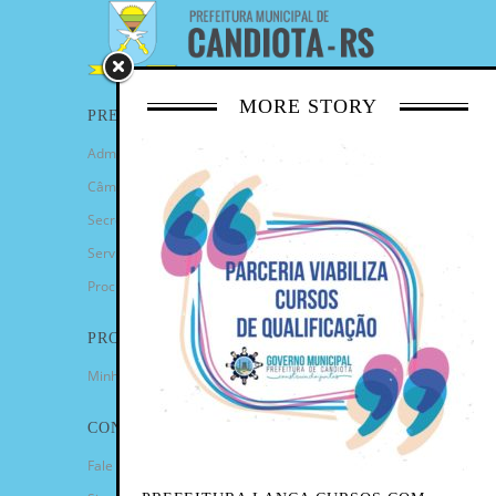
MORE STORY
PREFEITURA
Administração Municipal
Câmara de Vereadores
Secretarias
Serviços
Procuradoria Geral
PROGRAMAS
Minha Casa Minha Vida
CONTATO
Fale Conosco