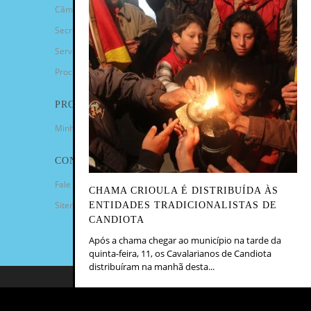
Câmara de Vereadores
Secretarias
Serviços
Procuradoria Geral
PROGRAMAS
Minha Casa Minha Vida
CONTATO
Fale Conosco
CHAMA CRIOULA É DISTRIBUÍDA ÀS
Sitemap
ENTIDADES TRADICIONALISTAS DE
CANDIOTA
Após a chama chegar ao município na tarde da
quinta-feira, 11, os Cavalarianos de Candiota
distribuíram na manhã desta...
COPYRIGHT 2023 - PREFEITURA
MUNICIPAL DE CANDIOTA/RS