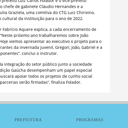
prefeito Luiz Carlos Folador e o vice-prefeito
o chefe de gabinete Cláudio Hernandes e a
lia Graziela, uma comitiva do CTG Luiz Chirivino,
cultural da instituição para o ano de 2022.
r Fabrício Aquere explica, a cada encerramento de
 “Neste próximo ano trabalharemos sobre João
oje viemos apresentar ao executivo o projeto para o
antes da invernada juvenil, Gregori, João, Gabriel e a
onentes”, conclui o instrutor.
da integração do setor público junto a sociedade
Tradição Gaúcha desempenham um papel especial
uscará apoiar todos os projetos de cunho social
parcerias serão firmadas”, finaliza Folador.
PREFEITURA
PROGRAMAS