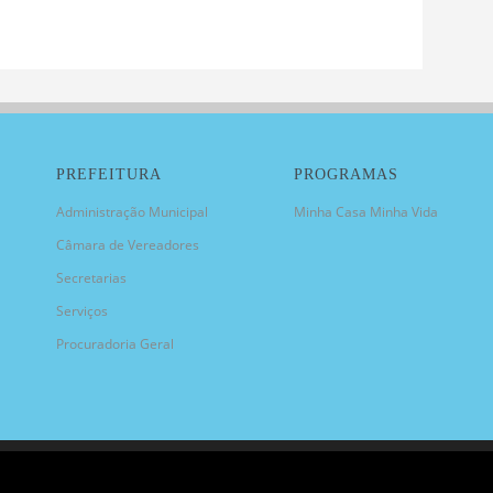
PREFEITURA
PROGRAMAS
Administração Municipal
Minha Casa Minha Vida
Câmara de Vereadores
Secretarias
Serviços
Procuradoria Geral
NICIPAL DE CANDIOTA/RS