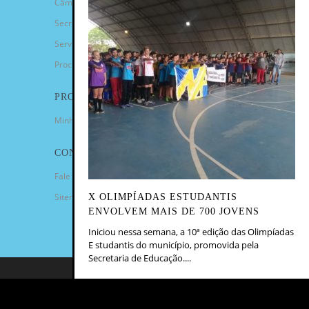
Câmara de Vereadores
Secretarias
Serviços
Procuradoria Geral
PROGRAMAS
Minha Casa Minha Vida
CONTATO
Fale Conosco
Sitemap
X OLIMPÍADAS ESTUDANTIS
ENVOLVEM MAIS DE 700 JOVENS
Iniciou nessa semana, a 10ª edição das Olimpíadas
E studantis do município, promovida pela
Secretaria de Educação....
COPYRIGHT 2023 - PREFEITURA
MUNICIPAL DE CANDIOTA/RS