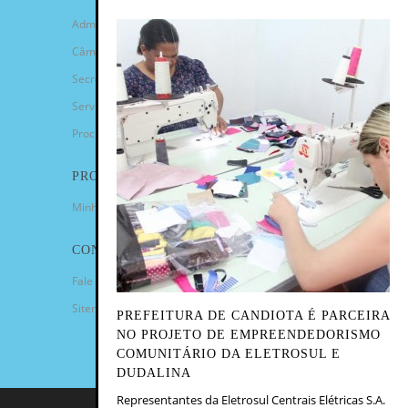
Administração Municipal
Câmara de Vereadores
Secretarias
Serviços
Procuradoria Geral
PROGRAMAS
Minha Casa Minha Vida
CONTATO
Fale Conosco
Sitemap
PREFEITURA DE CANDIOTA É PARCEIRA
NO PROJETO DE EMPREENDEDORISMO
COMUNITÁRIO DA ELETROSUL E
DUDALINA
Representantes da Eletrosul Centrais Elétricas S.A.