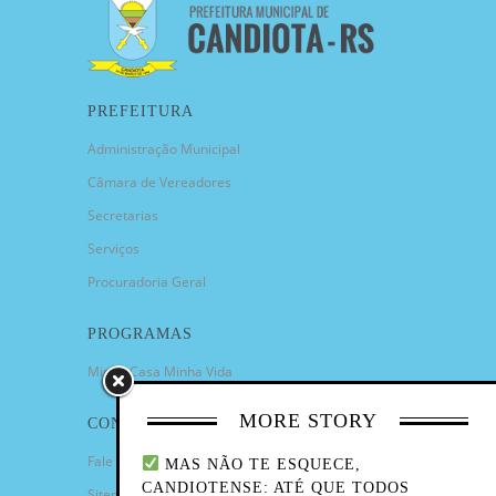
PREFEITURA
Administração Municipal
Câmara de Vereadores
Secretarias
Serviços
Procuradoria Geral
PROGRAMAS
Minha Casa Minha Vida
MORE STORY
CONTATO
Fale Conosco
MAS NÃO TE ESQUECE,
CANDIOTENSE: ATÉ QUE TODOS
Sitemap