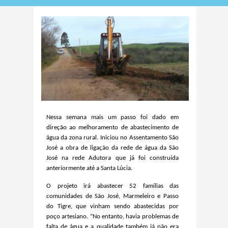
Nessa semana mais um passo foi dado
em
direção
a
o melhoramento de abastecimento de
água da zona rural. Iniciou no Assentamento São
José a
obra de ligação da rede de água da São
José na rede Adutora que já foi constru
í
da
anteriormente até a
S
anta L
ú
cia.
O projeto
irá abastecer 52 famílias d
as
comunidades d
e
São José, Marmeleiro e Passo
do Tigre, que vinha
m
sendo abastecid
as
por
poço artesiano. “
No entanto, havia p
roblemas de
falta de água e a qualidade também já
não
era