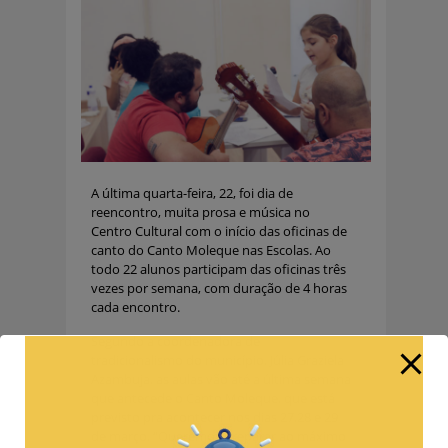
A última quarta-feira, 22, foi dia de
reencontro, muita prosa e música no
Centro Cultural com o início das oficinas de
canto do Canto Moleque nas Escolas. Ao
todo 22 alunos participam das oficinas três
vezes por semana, com duração de 4 horas
cada encontro.
Segundo a coordenadora de
tradicionalismo do município, Júlia Graziela
Azambuja, as aulas vão até a última semana
que antecede o Canto Moleque, que está
previsto pra acontecer nos dias 27,28 e 29
de março. “Queremos preparar ao máximo