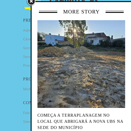
MORE STORY
PREFEITURA
Administração Municipal
Câmara de Vereadores
Secretarias
Serviços
Procuradoria Geral
PROGRAMAS
Minha Casa Minha Vida
CONTATO
Fale Conosco
COMEÇA A TERRAPLANAGEM NO
Sitemap
LOCAL QUE ABRIGARÁ A NOVA UBS NA
SEDE DO MUNICÍPIO