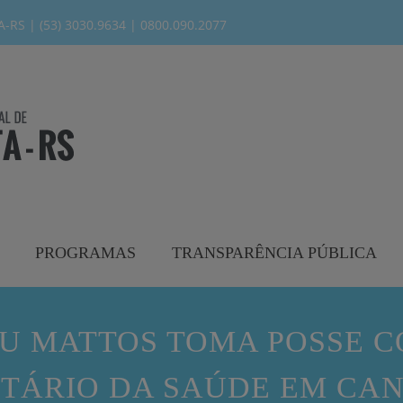
modal-check
RS | (53) 3030.9634 | 0800.090.2077
PROGRAMAS
TRANSPARÊNCIA PÚBLICA
EU MATTOS TOMA POSSE 
TÁRIO DA SAÚDE EM CA