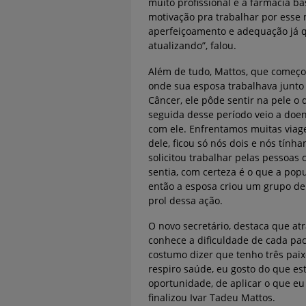
muito profissional e a farmácia 
motivação pra trabalhar por esse
aperfeiçoamento e adequação já q
atualizando”, falou.
Além de tudo, Mattos, que começo
onde sua esposa trabalhava junto
Câncer, ele pôde sentir na pele 
seguida desse período veio a doe
com ele. Enfrentamos muitas viage
dele, ficou só nós dois e nós tính
solicitou trabalhar pelas pessoas
sentia, com certeza é o que a popu
então a esposa criou um grupo de 
prol dessa ação.
O novo secretário, destaca que at
conhece a dificuldade de cada pa
costumo dizer que tenho três paixõ
respiro saúde, eu gosto do que es
oportunidade, de aplicar o que eu
finalizou Ivar Tadeu Mattos.