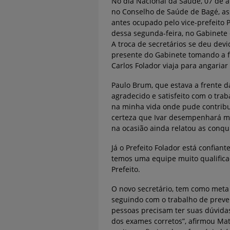
No dia Nacional da Saúde, 07 de a
no Conselho de Saúde de Bagé, as
antes ocupado pelo vice-prefeito
dessa segunda-feira, no Gabinete 
A troca de secretários se deu devi
presente do Gabinete tomando a f
Carlos Folador viaja para angariar
Paulo Brum, que estava a frente da
agradecido e satisfeito com o trab
na minha vida onde pude contribu
certeza que Ivar desempenhará mu
na ocasião ainda relatou as conqui
Já o Prefeito Folador está confian
temos uma equipe muito qualificad
Prefeito.
O novo secretário, tem como meta
seguindo com o trabalho de preve
pessoas precisam ter suas dúvida
dos exames corretos”, afirmou Ma