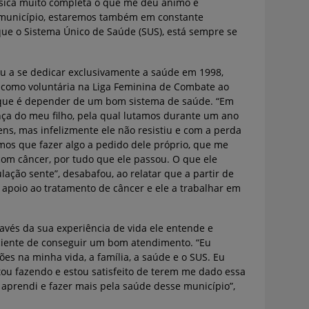
básica muito completa o que me deu ânimo e
 município, estaremos também em constante
ue o Sistema Único de Saúde (SUS), está sempre se
u a se dedicar exclusivamente a saúde em 1998,
 como voluntária na Liga Feminina de Combate ao
o que é depender de um bom sistema de saúde. “Em
nça do meu filho, pela qual lutamos durante um ano
ns, mas infelizmente ele não resistiu e com a perda
amos que fazer algo a pedido dele próprio, que me
 com câncer, por tudo que ele passou. O que ele
lação sente”, desabafou, ao relatar que a partir de
apoio ao tratamento de câncer e ele a trabalhar em
ravés da sua experiência de vida ele entende e
ciente de conseguir um bom atendimento. “Eu
es na minha vida, a família, a saúde e o SUS. Eu
tou fazendo e estou satisfeito de terem me dado essa
 aprendi e fazer mais pela saúde desse município”,