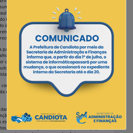
bril, Ivar Tadeu Cabrera Mattos que atuava até então
sumiu o posto de Secretário de Saúde de Candiota,
 Paulo Renan Vaz Brum. A posse aconteceu na manhã
do Prefeito.
do à necessidade do vice-prefeito estar mais
rente na administração enquanto o Prefeito Luiz
 recursos para o município.
 pasta desde o início de 2013 até então, diz estar
alho realizado até agora. “Foi uma experiência única
ir com a saúde dos nossos candiotenses, tenho a
ito bem a nova função”, afirmou o vice-prefeito que
stas durante o curto período que foi secretário.
te com o novo secretário. “Saúde é uma área delicada,
a e com certeza o Ivar virá pra somar”, declarou o
 dar continuidade ao trabalho do Paulo Brum,
nção e de informação para com os pacientes. “As
s esclarecidas quanto a saúde, saber a necessidade
ttos ao acresentar que “encontrei aqui uma equipe