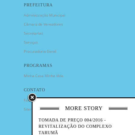
PREFEITURA
Administração Municipal
Câmara de Vereadores
Secretarias
Serviços
Procuradoria Geral
PROGRAMAS
Minha Casa Minha Vida
CONTATO
Fale Conosco
MORE STORY
Sitemap
TOMADA DE PREÇO 004/2016 -
REVITALIZAÇÃO DO COMPLEXO
TARUMÃ