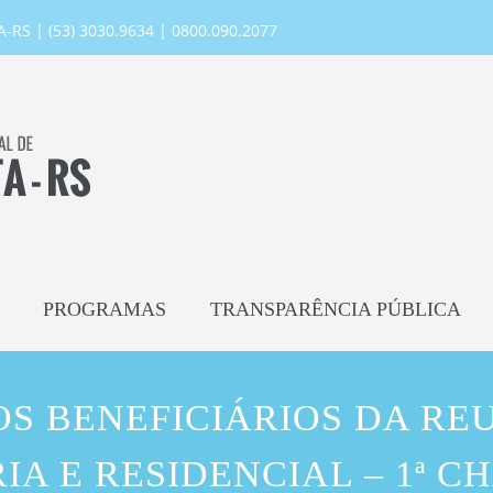
RS | (53) 3030.9634 | 0800.090.2077
PROGRAMAS
TRANSPARÊNCIA PÚBLICA
OS BENEFICIÁRIOS DA REU
IA E RESIDENCIAL – 1ª 