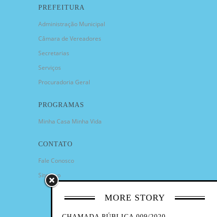
PREFEITURA
Administração Municipal
Câmara de Vereadores
Secretarias
Serviços
Procuradoria Geral
PROGRAMAS
Minha Casa Minha Vida
CONTATO
Fale Conosco
Sitemap
MORE STORY
CHAMADA PÚBLICA 009/2020 -