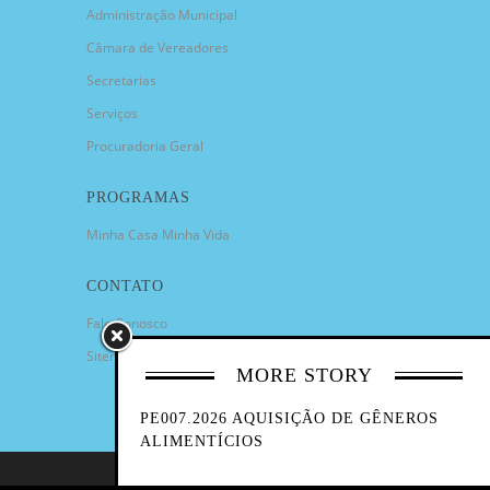
Administração Municipal
Câmara de Vereadores
Secretarias
Serviços
Procuradoria Geral
PROGRAMAS
Minha Casa Minha Vida
CONTATO
Fale Conosco
Sitemap
MORE STORY
PE007.2026 AQUISIÇÃO DE GÊNEROS
ALIMENTÍCIOS
COPYRIGHT 2023 - PREFEITURA