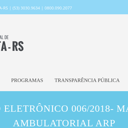
RS | (53) 3030.9634 | 0800.090.2077
PROGRAMAS
TRANSPARÊNCIA PÚBLICA
 ELETRÔNICO 006/2018- M
AMBULATORIAL ARP