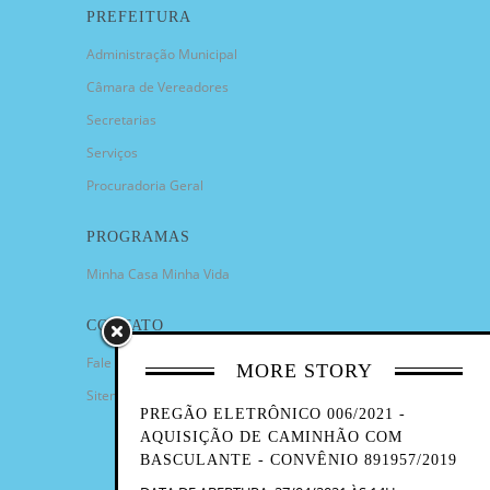
PREFEITURA
Administração Municipal
Câmara de Vereadores
Secretarias
Serviços
Procuradoria Geral
PROGRAMAS
Minha Casa Minha Vida
CONTATO
Fale Conosco
MORE STORY
Sitemap
PREGÃO ELETRÔNICO 006/2021 -
AQUISIÇÃO DE CAMINHÃO COM
BASCULANTE - CONVÊNIO 891957/2019