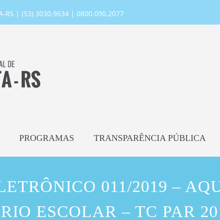
RS | (53) 3030.9634 | 0800.090.2077
PROGRAMAS
TRANSPARÊNCIA PÚBLICA
ETRÔNICO 011/2019 – AQ
RIO ESCOLAR – TC PAR 201