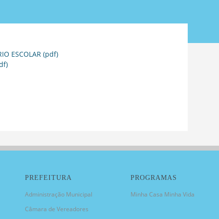
RIO ESCOLAR (pdf)
df)
PREFEITURA
PROGRAMAS
Administração Municipal
Minha Casa Minha Vida
Câmara de Vereadores