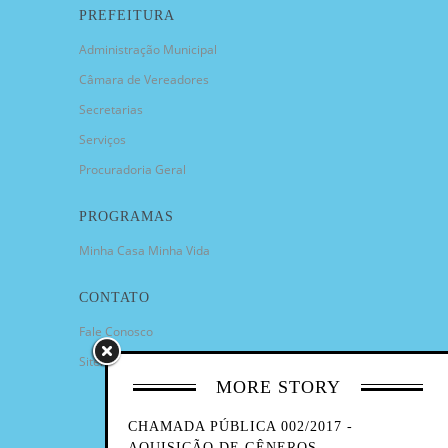
PREFEITURA
Administração Municipal
Câmara de Vereadores
Secretarias
Serviços
Procuradoria Geral
PROGRAMAS
Minha Casa Minha Vida
CONTATO
Fale Conosco
Sitemap
MORE STORY
CHAMADA PÚBLICA 002/2017 -
AQUISIÇÃO DE GÊNEROS