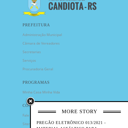
PREFEITURA
Administração Municipal
Câmara de Vereadores
Secretarias
Serviços
Procuradoria Geral
PROGRAMAS
Minha Casa Minha Vida
CONTATO
MORE STORY
Fale Conosco
PREGÃO ELETRÔNICO 013/2021 -
Sitemap