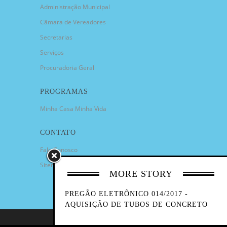
Administração Municipal
Câmara de Vereadores
Secretarias
Serviços
Procuradoria Geral
PROGRAMAS
Minha Casa Minha Vida
CONTATO
Fale Conosco
Sitemap
MORE STORY
PREGÃO ELETRÔNICO 014/2017 -
AQUISIÇÃO DE TUBOS DE CONCRETO
COPYRIGHT 2023 - PREFEITURA