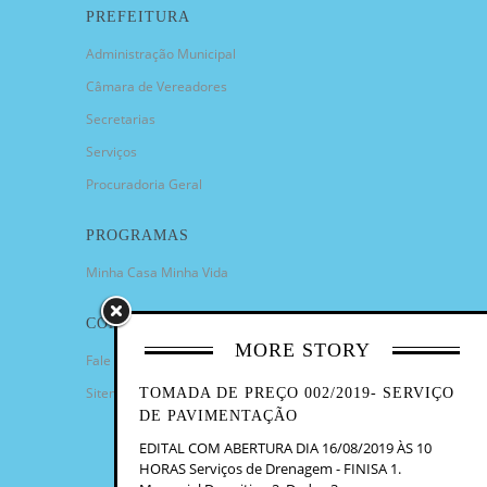
PREFEITURA
Administração Municipal
Câmara de Vereadores
Secretarias
Serviços
Procuradoria Geral
PROGRAMAS
Minha Casa Minha Vida
CONTATO
MORE STORY
Fale Conosco
Sitemap
TOMADA DE PREÇO 002/2019- SERVIÇO
DE PAVIMENTAÇÃO
EDITAL COM ABERTURA DIA 16/08/2019 ÀS 10
HORAS Serviços de Drenagem - FINISA 1.