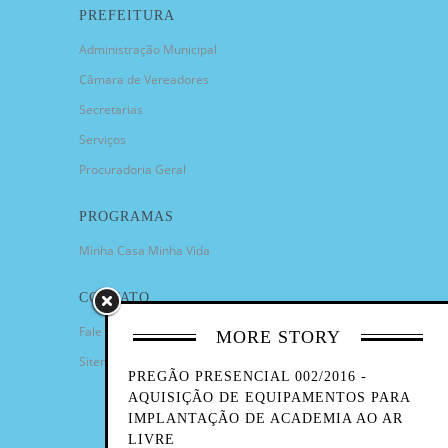
PREFEITURA
Administração Municipal
Câmara de Vereadores
Secretarias
Serviços
Procuradoria Geral
PROGRAMAS
Minha Casa Minha Vida
CONTATO
Fale Conosco
MORE STORY
Sitemap
PREGÃO PRESENCIAL 002/2016 -
AQUISIÇÃO DE EQUIPAMENTOS PARA
IMPLANTAÇÃO DE ACADEMIA AO AR
LIVRE