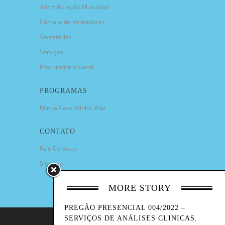
Administração Municipal
Câmara de Vereadores
Secretarias
Serviços
Procuradoria Geral
PROGRAMAS
Minha Casa Minha Vida
CONTATO
Fale Conosco
Sitemap
MORE STORY
PREGÃO PRESENCIAL 004/2022 –
SERVIÇOS DE ANÁLISES CLINICAS.
COPYRIGHT 2023 - PREFEITURA