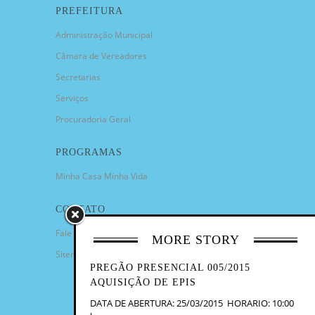
PREFEITURA
Administração Municipal
Câmara de Vereadores
Secretarias
Serviços
Procuradoria Geral
PROGRAMAS
Minha Casa Minha Vida
CONTATO
Fale Conosco
MORE STORY
Sitemap
PREGÃO PRESENCIAL 005/2015
AQUISIÇÃO DE EPIS
DATA DE ABERTURA: 25/03/2015 HORARIO: 10:00