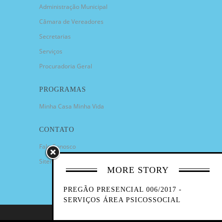
Administração Municipal
Câmara de Vereadores
Secretarias
Serviços
Procuradoria Geral
PROGRAMAS
Minha Casa Minha Vida
CONTATO
Fale Conosco
Sitemap
MORE STORY
PREGÃO PRESENCIAL 006/2017 -
SERVIÇOS ÁREA PSICOSSOCIAL
COPYRIGHT 2023 - PREFEITURA