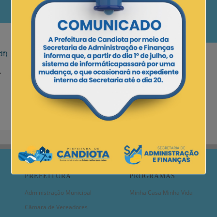
df)
.
PREFEITURA
PROGRAMAS
Administração Municipal
Minha Casa Minha Vida
Câmara de Vereadores