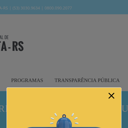
modal-check
RS | (53) 3030.9634 | 0800.090.2077
PROGRAMAS
TRANSPARÊNCIA PÚBLICA
ESENCIAL 010/2014 – AQ
MATERIAL DE LIMPEZA