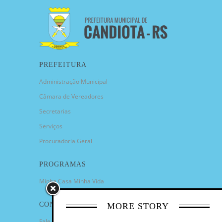
PREFEITURA
Administração Municipal
Câmara de Vereadores
Secretarias
Serviços
Procuradoria Geral
PROGRAMAS
Minha Casa Minha Vida
CONTATO
MORE STORY
Fale Conosco