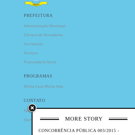
PREFEITURA
Administração Municipal
Câmara de Vereadores
Secretarias
Serviços
Procuradoria Geral
PROGRAMAS
Minha Casa Minha Vida
CONTATO
Fale Conosco
MORE STORY
Sitemap
CONCORRÊNCIA PÚBLICA 003/2015 -