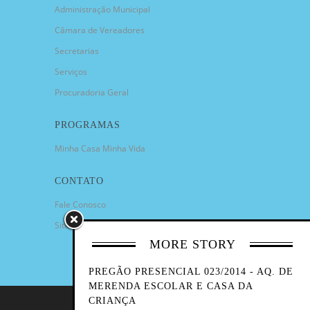
Administração Municipal
Câmara de Vereadores
Secretarias
Serviços
Procuradoria Geral
PROGRAMAS
Minha Casa Minha Vida
CONTATO
Fale Conosco
Sitemap
MORE STORY
PREGÃO PRESENCIAL 023/2014 - AQ. DE
MERENDA ESCOLAR E CASA DA
CRIANÇA
COPYRIGHT 2023 - PREFEITURA