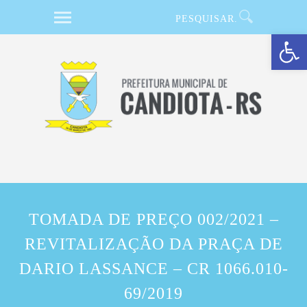
Barra de Ferramentas Aberta
TOMADA DE PREÇO 002/2021 –
REVITALIZAÇÃO DA PRAÇA DE
DARIO LASSANCE – CR 1066.010-
69/2019