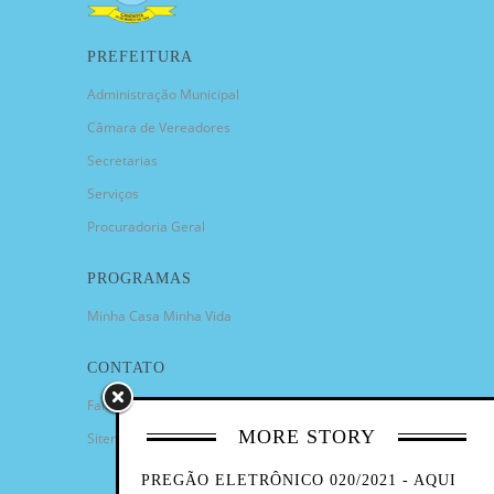
PREFEITURA
Administração Municipal
Câmara de Vereadores
Secretarias
Serviços
Procuradoria Geral
PROGRAMAS
Minha Casa Minha Vida
CONTATO
Fale Conosco
MORE STORY
Sitemap
PREGÃO ELETRÔNICO 020/2021 - AQUI