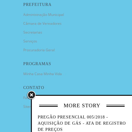
PREFEITURA
Administração Municipal
Câmara de Vereadores
Secretarias
Serviços
Procuradoria Geral
PROGRAMAS
Minha Casa Minha Vida
CONTATO
Fale Conosco
MORE STORY
Sitemap
PREGÃO PRESENCIAL 005/2018 -
AQUISIÇÃO DE GÁS - ATA DE REGISTRO
DE PREÇOS