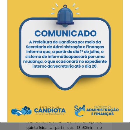
Candiota participarão do Integra Estudantil,
no CTG Batalha do Seival. A próxima
participação será na Feira de Ciências da
EMEI Odete Lazzare Corrêa, no dia 14 de
agosto e, por último, ainda no município,
também se farão presentes na 6ª edição da
Feira de Ciências de Candiota (FEICAN), no
Ginásio Municipal, dia 22 de agosto.
Na terça-feira, 21 de agosto, os usuários do
Centro de Reabilitação e Apoio participarão
da 5ª Corrida Fantástica promovida pela
ABADEF e APAE, em Bagé. Durante o
período da Semana da Pessoa com
Deficiência será feita, nas redes sociais, a
divulgação de esclarecimentos sobre
diversos tipos de deficiências e transtornos.
De acordo com a diretora do CRA, Fabiano
Viero, também será realizada uma roda de
conversa com as famílias, com o objetivo de
falarem sobre as dificuldades enfrentadas
no dia a dia com seus filhos e suas
potencialidades, no dia 23 de agosto,
quinta-feira, a partir das 13h30min, no