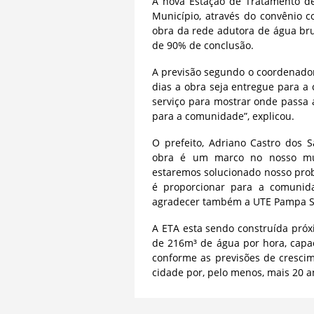
A nova Estação de Tratamento d
Município, através do convênio c
obra da rede adutora de água br
de 90% de conclusão.
A previsão segundo o coordenador
dias a obra seja entregue para
serviço para mostrar onde passa a
para a comunidade”, explicou.
O prefeito, Adriano Castro dos
obra é um marco no nosso mun
estaremos solucionado nosso pro
é proporcionar para a comunida
agradecer também a UTE Pampa Sul
A ETA esta sendo construída próx
de 216m³ de água por hora, capa
conforme as previsões de crescim
cidade por, pelo menos, mais 20 a