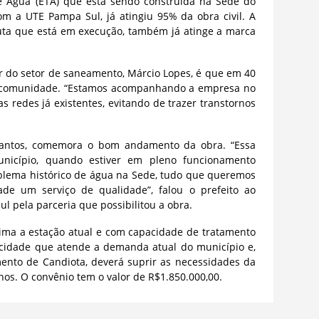
e Água (ETA) que está sendo construída na Sede do
om a UTE Pampa Sul, já atingiu 95% da obra civil. A
uta que está em execução, também já atinge a marca
 do setor de saneamento, Márcio Lopes, é que em 40
 a comunidade. “Estamos acompanhando a empresa no
s redes já existentes, evitando de trazer transtornos
 Santos, comemora o bom andamento da obra. “Essa
icípio, quando estiver em pleno funcionamento
blema histórico de água na Sede, tudo que queremos
de um serviço de qualidade”, falou o prefeito ao
 pela parceria que possibilitou a obra.
ima a estação atual e com capacidade de tratamento
cidade que atende a demanda atual do município e,
ento de Candiota, deverá suprir as necessidades da
nos. O convênio tem o valor de R$1.850.000,00.