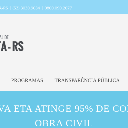
RS | (53) 3030.9634 | 0800.090.2077
PROGRAMAS
TRANSPARÊNCIA PÚBLICA
VA ETA ATINGE 95% DE C
OBRA CIVIL