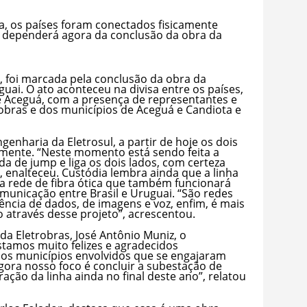
a, os países foram conectados fisicamente
o dependerá agora da conclusão da obra da
3, foi marcada pela conclusão da obra da
uguai. O ato aconteceu na divisa entre os países,
e Aceguá, com a presença de representantes e
robras e dos municípios de Aceguá e Candiota e
enharia da Eletrosul, a partir de hoje os dois
amente. “Neste momento está sendo feita a
a de jump e liga os dois lados, com certeza
 enalteceu. Custódia lembra ainda que a linha
 rede de fibra ótica que também funcionará
omunicação entre Brasil e Uruguai. “São redes
ência de dados, de imagens e voz, enfim, é mais
o através desse projeto”, acrescentou.
da Eletrobras, José Antônio Muniz, o
stamos muito felizes e agradecidos
dos municípios envolvidos que se engajaram
gora nosso foco é concluir a subestação de
ração da linha ainda no final deste ano”, relatou