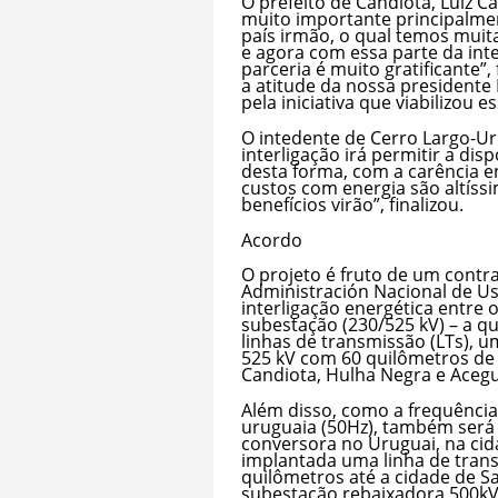
O prefeito de Candiota, Luiz C
muito importante principalmen
país irmão, o qual temos muita
e agora com essa parte da inte
parceria é muito gratificante”
a atitude da nossa presidente
pela iniciativa que viabilizou es
O intedente de Cerro Largo-Ur
interligação irá permitir a dis
desta forma, com a carência e
custos com energia são altíss
benefícios virão”, finalizou.
Acordo
O projeto é fruto de um contra
Administración Nacional de Usi
interligação energética entre
subestação (230/525 kV) – a q
linhas de transmissão (LTs), 
525 kV com 60 quilômetros de
Candiota, Hulha Negra e Aceg
Além disso, como a frequência 
uruguaia (50Hz), também será
conversora no Uruguai, na cid
implantada uma linha de tran
quilômetros até a cidade de S
subestação rebaixadora 500kV/