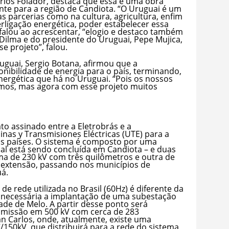
arlos Folador, destaca que essa é uma obra
te para a região de Candiota. “O Uruguai é um
s parcerias como na cultura, agricultura, enfim
rligação energética, poder estabelecer essa
, falou ao acrescentar, “elogio e destaco também
 Dilma e do presidente do Uruguai, Pepe Mujica,
se projeto”, falou.
uguai, Sergio Botana, afirmou que a
ponibilidade de energia para o país, terminando,
nergética que há no Uruguai. “Pois os nossos
imos, mas agora com esse projeto muitos
to assinado entre a Eletrobrás e a
nas y Transmisiones Eléctricas (UTE) para a
 os países. O sistema é composto por uma
ual está sendo concluída em Candiota – e duas
uma de 230 kV com três quilômetros e outra de
 extensão, passando nos municípios de
uá.
de rede utilizada no Brasil (60Hz) é diferente da
 necessária a implantação de uma subestação
ade de Melo. A partir desse ponto será
smissão em 500 kV com cerca de 283
an Carlos, onde, atualmente, existe uma
150kV, que distribuirá para a rede do sistema