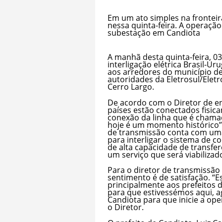
Em um ato simples na fronteir
nessa quinta-feira. A operaçã
subestação em Candiota
A manhã desta quinta-feira, 0
interligação elétrica Brasil-Ur
aos arredores do município d
autoridades da Eletrosul/Elet
Cerro Largo.
De acordo com o Diretor de eng
países estão conectados fisic
conexão da linha que é chamad
hoje é um momento histórico”,
de transmissão conta com uma
para interligar o sistema de c
de alta capacidade de transfer
um serviço que será viabilizad
Para o diretor de transmissão 
sentimento é de satisfação. “E
principalmente aos prefeitos 
para que estivessémos aqui, a
Candiota para que inicie a ope
o Diretor.