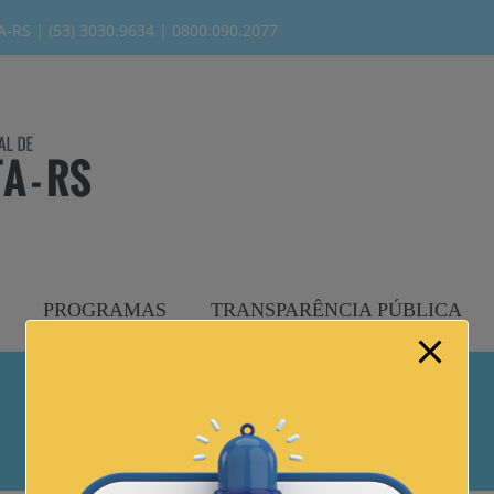
modal-check
RS | (53) 3030.9634 | 0800.090.2077
PROGRAMAS
TRANSPARÊNCIA PÚBLICA
OFÍCIOS