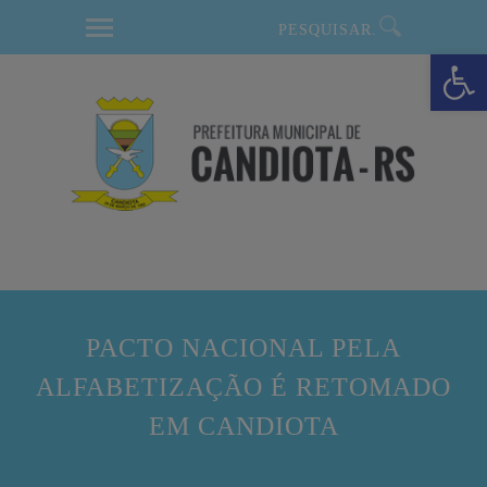
modal-check
Barra de Ferramentas Aberta
PACTO NACIONAL PELA
ALFABETIZAÇÃO É RETOMADO
EM CANDIOTA