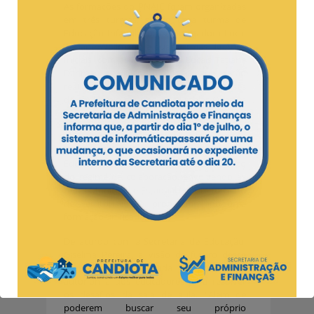
As formações do PNAIC foram organizadas
em três turmas, sendo uma turma de
Educação Infantil, com a Formadora Local
Adriane Wollmann e duas turmas de Anos
Iniciais, com as Formadoras Locais Tatiane
Dahmer e Viviane Dahmer, que serão
realizadas uma vez por semana, nos meses
de abril, maio e junho, nas Escolas Odete e
FARO.
Além disso, o PNAIC foi ampliado, incluindo
o Programa Mais Novo Educação, A
Educação Infantil e ainda, o fortalecimento
do regime de colaboração, envolvendo as
redes Municipal e Estadual em um formato
de Territorialidade, proporcionando uma
formação unificada.
De acordo com a Secretária de Educação,
Giselma Pereira, a visão de futuro desse
programa está pautada na progressiva
autonomia dos educadores para resolver
os desafios da sala de aula. “Além de
poderem buscar seu próprio