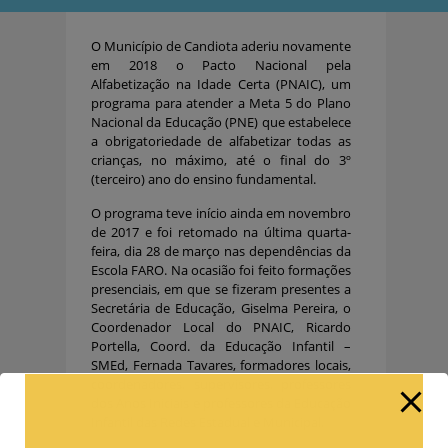
O Município de Candiota aderiu novamente
em 2018 o Pacto Nacional pela
Alfabetização na Idade Certa (PNAIC), um
programa para atender a Meta 5 do Plano
Nacional da Educação (PNE) que estabelece
a obrigatoriedade de alfabetizar todas as
crianças, no máximo, até o final do 3º
(terceiro) ano do ensino fundamental.
O programa teve início ainda em novembro
de 2017 e foi retomado na última quarta-
feira, dia 28 de março nas dependências da
Escola FARO. Na ocasião foi feito formações
presenciais, em que se fizeram presentes a
Secretária de Educação, Giselma Pereira, o
Coordenador Local do PNAIC, Ricardo
Portella, Coord. da Educação Infantil –
SMEd, Fernada Tavares, formadores locais,
coordenadores, supervisores, professores
dos Anos Iniciais e professores da Educação
Infantil das Redes Estadual e Municipal.