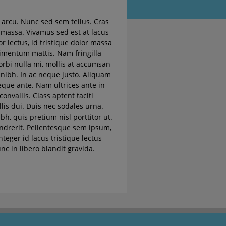
u arcu. Nunc sed sem tellus. Cras
 massa. Vivamus sed est at lacus
 lectus, id tristique dolor massa
dimentum mattis. Nam fringilla
orbi nulla mi, mollis at accumsan
t nibh. In ac neque justo. Aliquam
eque ante. Nam ultrices ante in
onvallis. Class aptent taciti
lis dui. Duis nec sodales urna.
, quis pretium nisl porttitor ut.
hendrerit. Pellentesque sem ipsum,
teger id lacus tristique lectus
nc in libero blandit gravida.