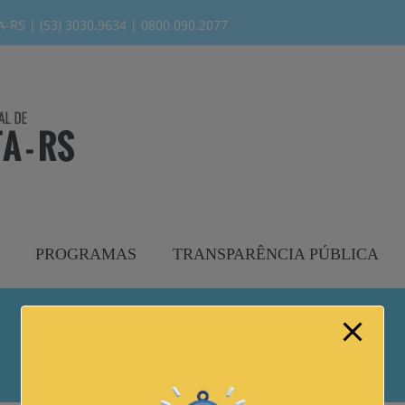
modal-check
RS | (53) 3030.9634 | 0800.090.2077
PROGRAMAS
TRANSPARÊNCIA PÚBLICA
PAGES & STYLES