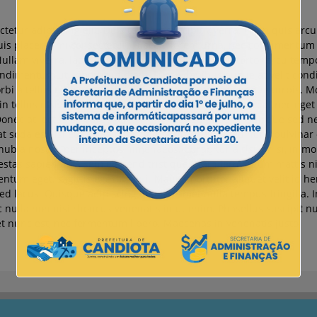
tetur adipiscing elit. Duis tempus suscipit viverra. Proin quis arc
 quis placerat mi consectetur. Fusce a lorem urna, nec condimentum
ullam viverra, lacus fermentum semper placerat, tortor arcu tempor
 condimentum ut, lobortis id diam. Fusce dapibus augue at velit con
rbi a tellus nibh, vel ultricies purus. Aliquam eget neque turpis. M
in tellus nisl. Mauris euismod leo ac ligula feugiat laoreet nec ege
onec at lectus ac purus auctor ultrices sed at odio. Quisque sed n
t sodales nisi eu malesuada. Sed sagittis tellus sed nunc pulvinar c
nubia nostra, per inceptos himenaeos. Curabitur a risus nisi, in mol
stas sapien quis sem eleifend tristique. Nam fermentum mattis nibh
ntum eget, sagittis egestas dui. Mauris porttitor aliquet velit id 
d lacus. Quisque adipiscing odio sit amet nulla tempus fringilla. In
c nulla non nisi rhoncus venenatis in ut enim. Phasellus suscipit nu
et nunc est, nec fermentum libero. Maecenas in venenatis justo