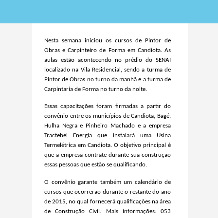
Nesta
semana
iniciou os cursos de Pintor de
Obras e Carpinteiro de F
or
ma em Candiota.
A
s
aulas estão acontecendo no prédio do SENAI
localizado na Vila Residencial, sendo a turma de
Pintor de Obras no turno da manhã e a turma de
Carpintaria de Forma no turno da noite.
Essas capacitações foram firmadas a partir do
convênio entre os municípios de Candiota, Bagé,
Hulha Negra e Pinheiro Machado
e a empresa
Tractebel Energia que instalará uma Usina
Termelétrica em Candiota. O objetivo principal é
que a empresa contrate durante sua construção
essas pessoas que estão se qualificando.
O convênio
garante
também
um calendário de
curso
s
que ocorrer
ão
durante o restante do ano
de 2015, no qual fornecerá
qualificações
na área
de Construção Civil.
Mais informações: 053