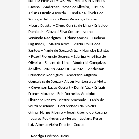
cursos: PINTOR DE OBRAS – Anderson Mendes
Lucena – Anderson Ramos da Silveira; – Bruna
Ariana Fuculo Azevedo – Camila da Silveira de
Souza; – Delcimara Peres Pereira; – Dianes
Moura Batista; – Diego Corrêa de Lima – Erivaldo
Damiani; – Giovani Silva Couto; – Ivomar
Venâncio Rodrigues; – Lisiane Soares; – Luciana
Fagundes; – Maiara Alves – Maria Emília dos
Santos; – Naide de Souza Ortiz; – Nayrobe Batista;
– Rozeli Florencio Soares; – Sabrina Angélica de
Oliveira – Susane de Lima – Vanderlei Gonçalves
da Silva. CARPINTARIA DE FORMA: – Anderson
Prudêncio Rodrigues – Anderson Augusto
Gonçalves de Souza – Aldoir Fontoura da Motta
– Cleverson Lucas Goulart – Daniel Vaz – Eriquis
Froner Moraes; – Erik Dornelles Adolpho –
Elisandro Renato Celestre Machado – Fabio de
Souza Machado – Geri Mendes da Silveira –
Gilmar Nunes Ribeiro – Joceli Ribeiro do Rosário
– Juarez Rodrigues de Morais – Luciana Perez –
Luiz Alberto Vieira Duarte – Couto
– Rodrigo Pedroso Lucas