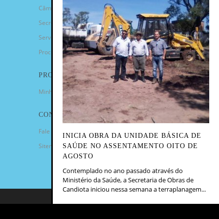
Câmara de Vereadores
Secretarias
Serviços
Procuradoria Geral
PROGRAMAS
Minha Casa Minha Vida
CONTATO
Fale Conosco
INICIA OBRA DA UNIDADE BÁSICA DE
Sitemap
SAÚDE NO ASSENTAMENTO OITO DE
AGOSTO
Contemplado no ano passado através do
Ministério da Saúde, a Secretaria de Obras de
Candiota iniciou nessa semana a terraplanagem...
COPYRIGHT 2023 - PREFEITURA
MUNICIPAL DE CANDIOTA/RS