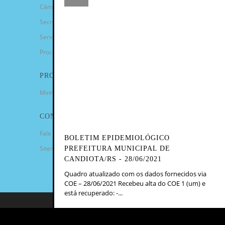
Câmara de Vereadores
Secretarias
Serviços
Procuradoria Geral
PROGRAMAS
Minha Casa Minha Vida
CONTATO
Fale Conosco
BOLETIM EPIDEMIOLÓGICO
Sitemap
PREFEITURA MUNICIPAL DE
CANDIOTA/RS - 28/06/2021
Quadro atualizado com os dados fornecidos via
COE – 28/06/2021 Recebeu alta do COE 1 (um) e
está recuperado: -...
COPYRIGHT 2023 - PREFEITURA
MUNICIPAL DE CANDIOTA/RS