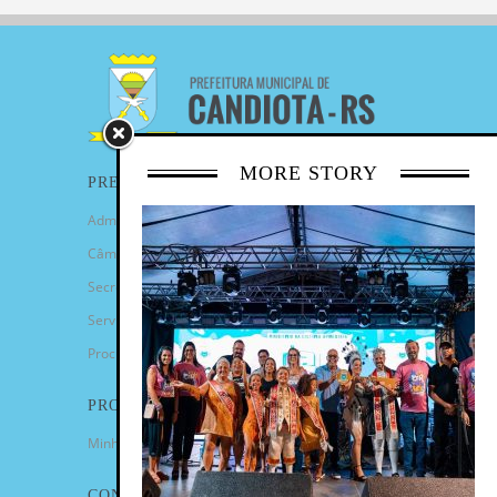
MORE STORY
PREFEITURA
Administração Municipal
Câmara de Vereadores
Secretarias
Serviços
Procuradoria Geral
PROGRAMAS
Minha Casa Minha Vida
CONTATO