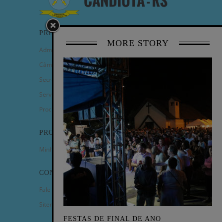
PREFEITURA
MORE STORY
Administração Municipal
Câmara de Vereadores
Secretarias
Serviços
Procuradoria Geral
PROGRAMAS
Minha Casa Minha Vida
CONTATO
Fale Conosco
Sitemap
FESTAS DE FINAL DE ANO