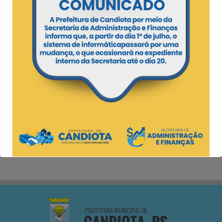
“Queremos dar a infraestrutura necessária
para que nossos candiotenses possam
usufruir da melhor forma do nosso
balneário”, destacou o Secretário que
acrescentou ainda que a ideia é realizar
atividades de entretenimento no local, de
forma periódica durante o verão. “Assim
que construirmos melhor a ideia,
divulgaremos uma programação”, afirmou.
A prainha também já conta com dois
guarda-vidas, para garantir a segurança dos
banhistas.