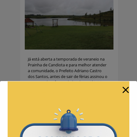
Já está aberta a temporada de veraneio na
Prainha de Candiota e para melhor atender
a comunidade, o Prefeito Adriano Castro
dos Santos, antes de sair de férias assinou o
processo de reforma do local, que já iniciou.
De acordo com o Secretário de Turismo,
Fabiano Aquere, que está a frente dessa
ação, serão construídos três quiosques e
três churrasqueiras. Além disso, os
banheiros terão suas estruturas
melhoradas, as passarelas serão
reformadas e ainda serão trocados cinco
postes de iluminação interna.