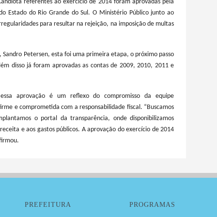
Candiota referentes ao exercício de 2014 foram aprovadas pela
o Estado do Rio Grande do Sul. O Ministério Público junto ao
rregularidades para resultar na rejeição, na imposição de multas
 Sandro Petersen, esta foi uma primeira etapa, o próximo passo
lém disso já foram aprovadas as contas de 2009, 2010, 2011 e
r, essa aprovação é um reflexo do compromisso da equipe
firme e comprometida com a responsabilidade fiscal. “Buscamos
mplantamos o portal da transparência, onde disponibilizamos
receita e aos gastos públicos. A aprovação do exercício de 2014
firmou.
PREFEITURA
PROGRAMAS