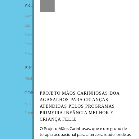
PREFEITURA
Administração Municipal
Câmara de Vereadores
Secretarias
Serviços
Procuradoria Geral
PROGRAMAS
Minha Casa Minha Vida
CONTATO
PROJETO MÃOS CARINHOSAS DOA
AGASALHOS PARA CRIANÇAS
Fale Conosco
ATENDIDAS PELOS PROGRAMAS
Sitemap
PRIMEIRA INFÂNCIA MELHOR E
CRIANÇA FELIZ
O Projeto Mãos Carinhosas, que é um grupo de
terapia ocupacional para a terceira idade, onde as