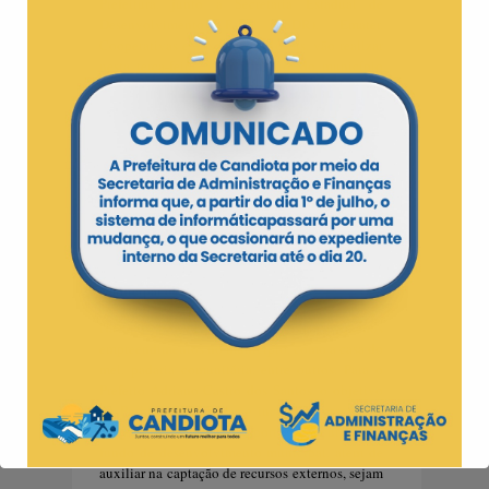
Prefeitura, junto a Secretaria Estadual de
Desenvolvimento Rural (SDR), Emater,
Cooperativas e Associações locais, vão realizar
nesta terça-feira, 30, no interior do município
um pré-lançamento do Programa.
A programação inicia as 8h30, no Centro de
Educação
Popular e Pesquisa Agroecológica
(CEPPA
), com explanação sobre legislação de
agroindústria, ministr
ado
pelo Renato Cougo
da Emater e João Caldeira da SDR.
Posteriormente será falado sobre o cenário atual
do município e suas principais potencialidades
nessa área pela Emater, Cooptec e a Secretaria
Municipal de Agropecuária.
Na
tarde haverá visitas técnicas em pequenos
empreendimentos no município, como a casa do
mel, padaria comunitária, entre outros. Para o
Prefeito Adriano Castro dos Santos, o objetivo
do Programa é
facilita
r e
incentiva
r esse setor.
“A ideia é oferecer um aporte de recursos via
fundo de desenvolvimento municipal, além de
auxiliar na captação de recursos externos, sejam