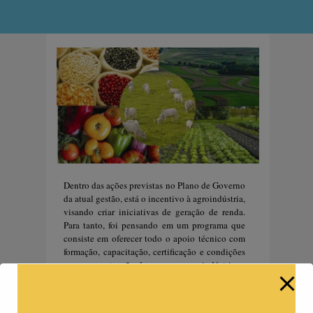
Dentro das ações previstas no Plano de Governo
da atual gestão, está o incentivo à agroindústria,
visando criar iniciativas de geração de renda.
Para tanto, foi pensando em um programa que
consiste em oferecer todo o apoio técnico com
formação, capacitação, certificação e condições
para a manutenção dessas pequenas indústrias e
comercialização dos produtos no mercado.
Para apresentar o programa aos agricultores, a