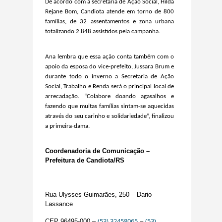
De acordo com a secretária de Ação Social, Hilda
Rejane Bom, Candiota atende em torno de 800
famílias, de 32 assentamentos e zona urbana
totalizando 2.848 assistidos pela campanha.
Ana lembra que essa ação conta também com o
apoio da esposa do vice-prefeito, Jussara Brum e
durante todo o inverno a Secretaria de Ação
Social, Trabalho e Renda será o principal local de
arrecadação. “Colabore doando agasalhos e
fazendo que muitas famílias sintam-se aquecidas
através do seu carinho e solidariedade”, finalizou
a primeira-dama.
Coordenadoria de Comunicação –
Prefeitura de Candiota/RS
Rua Ulysses Guimarães, 250 – Dario
Lassance
(53) 32458065
(53)
CEP 96495-000 –
–