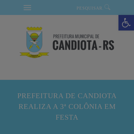
modal-check
Barra de Ferramentas Aberta
PREFEITURA DE CANDIOTA
REALIZA A 3ª COLÔNIA EM
FESTA