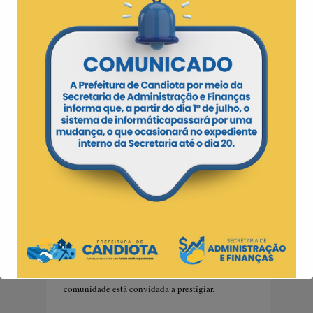
Durante a noite acontecerá o desfile e escolha
da Rainha e das Princesas da 3ª Colônia em
Festa, concurso que tem como objetivo
promover a integração da zona rural e urbana. O
encerramento das festividades contará com uma
domingueira com a Banda Estilo dando início
ao baile e a Banda Recanto para finalizar a
noite.
No dia também será feita a entrega das
premiações dos Jogos de futsal da Colônia que
acontecem durante a semana, entre os dias 17 e
22 de julho, no Ginásio da Escola Santa Izabel.
A 3ª Colônia em Festa é um evento realizado
pela Prefeitura de Candiota, junto a a Secretária
de Agropecuária e Agricultura Familiar e a
Secretaria de Cultura, Esporte e Juventude e
conta com a apoio da Emater, BioNatur,
Instituto Padre Josimo e COPTEC e com o
patrocínio das empresas Starmaq, SSM, Isla, Star
Power, Esfera e o Banco Sicredi. Toda a
comunidade está convidada a prestigiar.