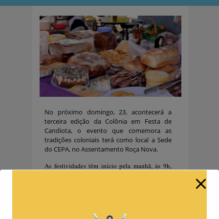
No próximo domingo, 23, acontecerá a
terceira edição da Colônia em Festa de
Candiota, o evento que comemora as
tradições coloniais terá como local a Sede
do CEPA, no Assentamento Roça Nova.
As festividades têm início pela manhã, às 9h,
com uma bela feira colonial, gincana e
momento gospel. Após o almoço quem for
prestigiar a 3ª Colônia em Festa contará com
cantoria camponesa, bingo e café coloniais.