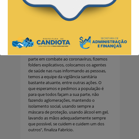
ações que vem de encontro do combate ao
vírus, para que o quanto antes esses
números diminuam consideravelmente”,
explica Clarisse.
O secretário de saúde, Fabrício Moraes,
esteve acompanhando o trabalho, e reforça
a importância de cada pessoa da
comunidade fazer a sua parte nesse
momento. “O poder público tem feito sua
parte em combate ao coronavírus, fizemos
folders explicativos, colocamos os agentes
de saúde nas ruas informando as pessoas,
temos a equipe da vigilância sanitária
bastante atuante, entre outras ações. O
que esperamos e pedimos a população é
para que todos façam a sua parte, não
fazendo aglomerações, mantendo o
isolamento social, usando sempre a
máscara de proteção, usando álcool em gel,
lavando as mãos adequadamente sempre
que possível, se cuidem e cuidem um dos
outros”, finaliza Fabrício.