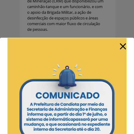
de Mineração (CRM) que disponibilizou um
caminhão-tanque e um funcionário, e com
o apoio da Brigada Militar, a ação de
desinfecção de espaços públicos e áreas
comerciais com maior fluxo de circulação
de pessoas.
A limpeza, feita com amônia quaternária,
será realizada nas ruas e locais mais
propícios ao risco de contaminação da
doença, nos pontos de maior circulação de
pessoas. Esta ação em combate a covid-19
iniciou na Sede do município e seguirá
sendo feita, nos próximos dias, nos demais
bairros da cidade.
Segundo a coordenadora de saúde e
vigilância sanitária, Clarisse Brum, devido ao
aumento de casos de positivados com o
coronavírus no município, a prefeitura vem
organizando ainda mais ações de combate
a covid-19. “Estamos preocupados com o
aumento de pessoas positivadas com a
doença e por isso iniciaremos diversas