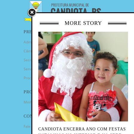
MORE STORY
PREFEITURA
Administração Municipal
Câmara de Vereadores
Secretarias
Serviços
Procuradoria Geral
PROGRAMAS
Minha Casa Minha Vida
CONTATO
Fale Conosco
CANDIOTA ENCERRA ANO COM FESTAS